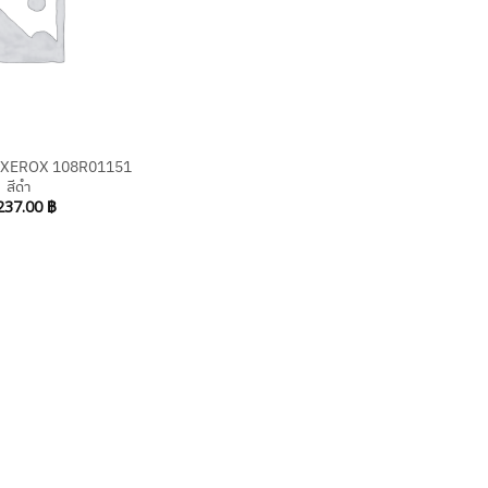
I XEROX 108R01151
สีดำ
237.00
฿