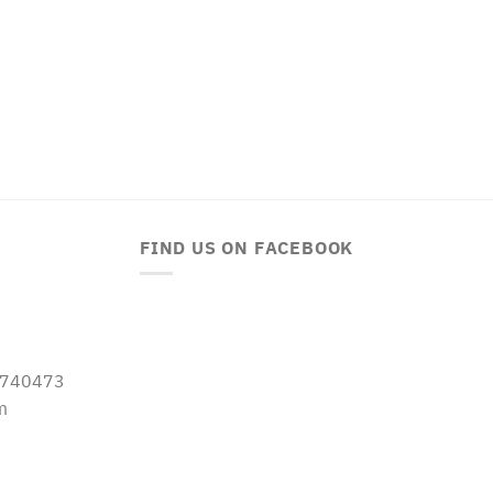
FIND US ON FACEBOOK
-5740473
m