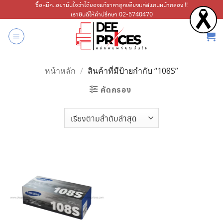
ข้าม
ซื้อหมึก..อย่ามั่นใจว่าได้ของแท้ราคาถูกเพียงแค่สแกนหน้ากล่อง !!
เรายินดีให้คำปรึกษา 02-5740470
ไป
ยัง
เนื้อหา
หน้าหลัก
/
สินค้าที่มีป้ายกำกับ “108S”
คัดกรอง