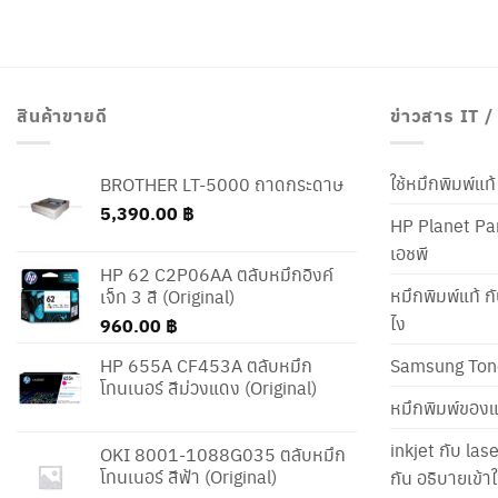
สินค้าขายดี
ข่าวสาร IT 
ใช้หมึกพิมพ์แ
BROTHER LT-5000 ถาดกระดาษ
5,390.00
฿
HP Planet Par
เอชพี
HP 62 C2P06AA ตลับหมึกอิงค์
หมึกพิมพ์แท้ ก
เจ็ท 3 สี (Original)
ไง
960.00
฿
HP 655A CF453A ตลับหมึก
Samsung Ton
โทนเนอร์ สีม่วงแดง (Original)
หมึกพิมพ์ของแ
inkjet กับ las
OKI 8001-1088G035 ตลับหมึก
โทนเนอร์ สีฟ้า (Original)
กัน อธิบายเข้