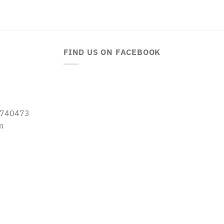
FIND US ON FACEBOOK
-5740473
m