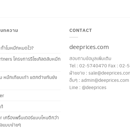
/ บทความ
CONTACT
deeprices.com
ท้ ทำไมหมึกหมดไว?
สอบถามข้อมูลเพิ่มเติม
tners โครงการรีไซเคิลตลับหมึก
Tel : 02-5740470 Fax : 02
ฝ่ายขาย : sale@deeprices.co
ับ หมึกเทียบเท่า แตกต่างกันยัง
อื่นๆ : admin@deeprices.com
Line : @deeprices
er
ท้
er เครื่องพริ้นเตอร์แบบไหนดีกว่า
าใจแบบง่ายๆ