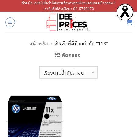
ข้าม
ซื้อหมึก..อย่ามั่นใจว่าได้ของแท้ราคาถูกเพียงแค่สแกนหน้ากล่อง !!
เรายินดีให้คำปรึกษา 02-5740470
ไป
ยัง
เนื้อหา
หน้าหลัก
/
สินค้าที่มีป้ายกำกับ “11X”
คัดกรอง