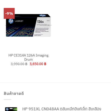
-9%
HP CE314A 126A Imaging
Drum
Original
Current
3,990.00
฿
3,650.00
฿
price
price
was:
is:
3,990.00 ฿.
3,650.00 ฿.
สินค้าขายดี
HP 951XL CN048AA ตลับหมึกอิงค์เจ็ท สีเหลือง