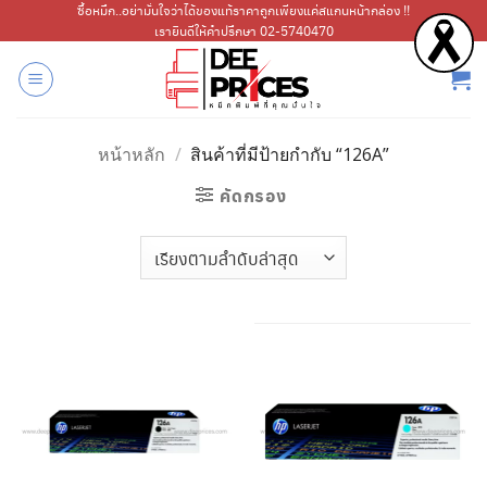
ข้าม
ซื้อหมึก..อย่ามั่นใจว่าได้ของแท้ราคาถูกเพียงแค่สแกนหน้ากล่อง !!
เรายินดีให้คำปรึกษา 02-5740470
ไป
ยัง
เนื้อหา
หน้าหลัก
/
สินค้าที่มีป้ายกำกับ “126A”
คัดกรอง