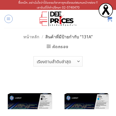
ข้าม
ซื้อหมึก..อย่ามั่นใจว่าได้ของแท้ราคาถูกเพียงแค่สแกนหน้ากล่อง !!
เรายินดีให้คำปรึกษา 02-5740470
ไป
ยัง
เนื้อหา
หน้าหลัก
/
สินค้าที่มีป้ายกำกับ “131A”
คัดกรอง