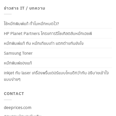
ข่าวสาร IT / บทความ
ใช้หมึกพิมพ์แท้ ทำไมหมึกหมดไว?
HP Planet Partners โครงการรีไซเคิลตลับหมึกเอชพี
หมึกพิมพ์แท้ กับ หมึกเทียบเท่า แตกต่างกันยังไง
Samsung Toner
หมึกพิมพ์ของแท้
inkjet กับ laser เครื่องพริ้นเตอร์แบบไหนดีกว่ากัน อธิบายเข้าใจ
แบบง่ายๆ
CONTACT
deeprices.com