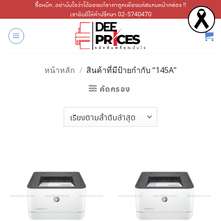
ข้าม
ซื้อหมึก..อย่ามั่นใจว่าได้ของแท้ราคาถูกเพียงแค่สแกนหน้ากล่อง !!
เรายินดีให้คำปรึกษา 02-5740470
ไป
ยัง
เนื้อหา
หน้าหลัก
/
สินค้าที่มีป้ายกำกับ “145A”
คัดกรอง