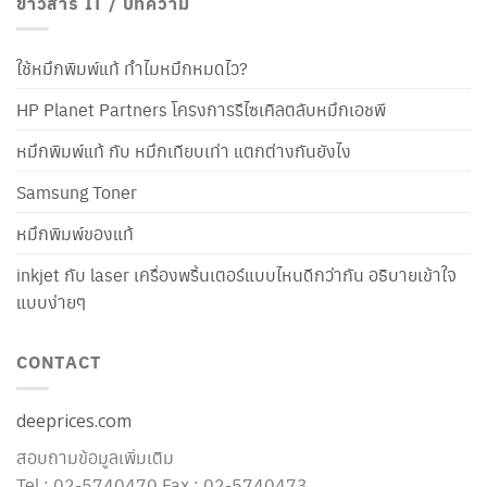
ข่าวสาร IT / บทความ
ใช้หมึกพิมพ์แท้ ทำไมหมึกหมดไว?
HP Planet Partners โครงการรีไซเคิลตลับหมึกเอชพี
หมึกพิมพ์แท้ กับ หมึกเทียบเท่า แตกต่างกันยังไง
Samsung Toner
หมึกพิมพ์ของแท้
inkjet กับ laser เครื่องพริ้นเตอร์แบบไหนดีกว่ากัน อธิบายเข้าใจ
แบบง่ายๆ
CONTACT
deeprices.com
สอบถามข้อมูลเพิ่มเติม
Tel : 02-5740470 Fax : 02-5740473