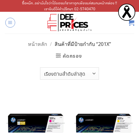
ข้าม
ซื้อหมึก..อย่ามั่นใจว่าได้ของแท้ราคาถูกเพียงแค่สแกนหน้ากล่อง !!
เรายินดีให้คำปรึกษา 02-5740470
ไป
ยัง
เนื้อหา
หน้าหลัก
/
สินค้าที่มีป้ายกำกับ “201X”
คัดกรอง