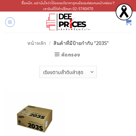
ข้าม
ซื้อหมึก..อย่ามั่นใจว่าได้ของแท้ราคาถูกเพียงแค่สแกนหน้ากล่อง !!
เรายินดีให้คำปรึกษา 02-5740470
ไป
ยัง
เนื้อหา
หน้าหลัก
/
สินค้าที่มีป้ายกำกับ “203S”
คัดกรอง