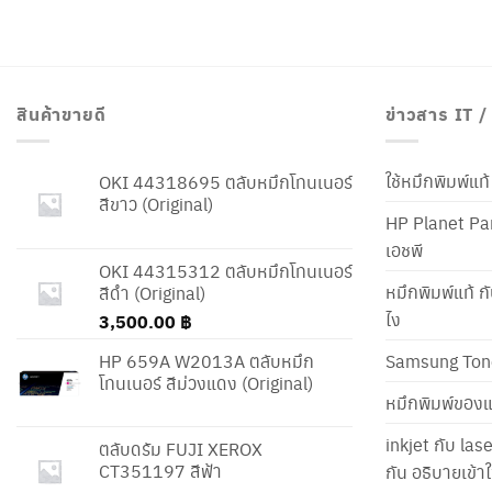
สินค้าขายดี
ข่าวสาร IT 
ใช้หมึกพิมพ์แ
OKI 44318695 ตลับหมึกโทนเนอร์
สีขาว (Original)
HP Planet Par
เอชพี
OKI 44315312 ตลับหมึกโทนเนอร์
หมึกพิมพ์แท้ ก
สีดำ (Original)
ไง
3,500.00
฿
HP 659A W2013A ตลับหมึก
Samsung Ton
โทนเนอร์ สีม่วงแดง (Original)
หมึกพิมพ์ของแ
inkjet กับ las
ตลับดรัม FUJI XEROX
CT351197 สีฟ้า
กัน อธิบายเข้