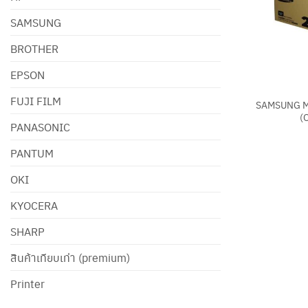
SAMSUNG
BROTHER
EPSON
+
FUJI FILM
SAMSUNG M
(
PANASONIC
PANTUM
OKI
KYOCERA
SHARP
สินค้าเทียบเท่า (premium)
Printer