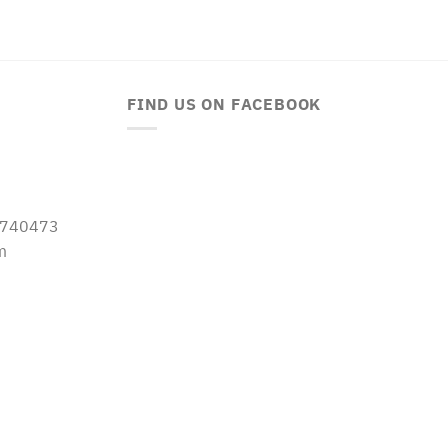
FIND US ON FACEBOOK
-5740473
m