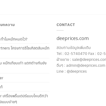
/ บทความ
CONTACT
deeprices.com
ท้ ทำไมหมึกหมดไว?
สอบถามข้อมูลเพิ่มเติม
tners โครงการรีไซเคิลตลับหมึก
Tel : 02-5740470 Fax : 02
ฝ่ายขาย : sale@deeprices.co
ับ หมึกเทียบเท่า แตกต่างกันยัง
อื่นๆ : admin@deeprices.com
Line : @deeprices
er
ท้
er เครื่องพริ้นเตอร์แบบไหนดีกว่า
าใจแบบง่ายๆ