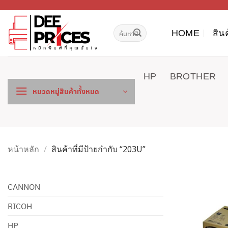
ข้าม
ไป
ค้นหา:
ยัง
HOME
สิน
เนื้อหา
HP
BROTHER
หมวดหมู่สินค้าทั้งหมด
หน้าหลัก
/
สินค้าที่มีป้ายกำกับ “203U”
CANNON
RICOH
HP