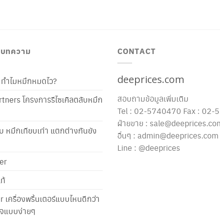
/ บทความ
CONTACT
deeprices.com
ท้ ทำไมหมึกหมดไว?
สอบถามข้อมูลเพิ่มเติม
tners โครงการรีไซเคิลตลับหมึก
Tel : 02-5740470 Fax : 02
ฝ่ายขาย : sale@deeprices.co
ับ หมึกเทียบเท่า แตกต่างกันยัง
อื่นๆ : admin@deeprices.com
Line : @deeprices
er
ท้
er เครื่องพริ้นเตอร์แบบไหนดีกว่า
าใจแบบง่ายๆ