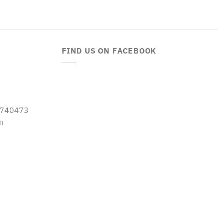
FIND US ON FACEBOOK
-5740473
m