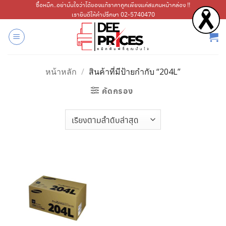
ข้าม
ซื้อหมึก..อย่ามั่นใจว่าได้ของแท้ราคาถูกเพียงแค่สแกนหน้ากล่อง !!
เรายินดีให้คำปรึกษา 02-5740470
ไป
ยัง
เนื้อหา
หน้าหลัก
/
สินค้าที่มีป้ายกำกับ “204L”
คัดกรอง