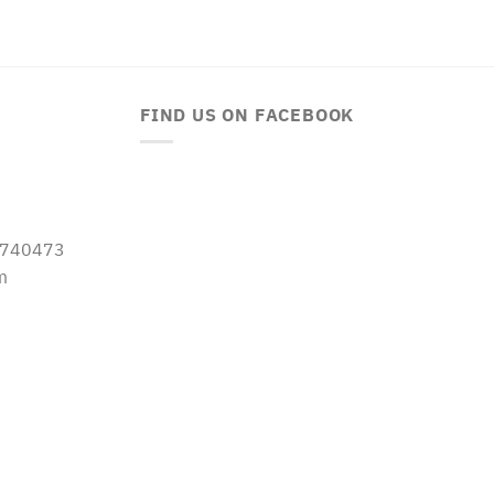
FIND US ON FACEBOOK
-5740473
m