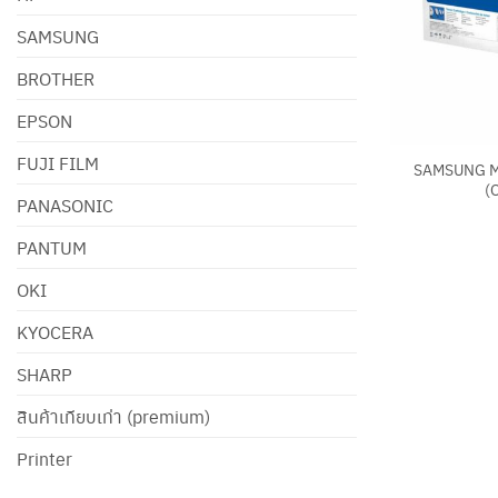
SAMSUNG
BROTHER
EPSON
+
FUJI FILM
SAMSUNG M
(
PANASONIC
PANTUM
OKI
KYOCERA
SHARP
สินค้าเทียบเท่า (premium)
Printer