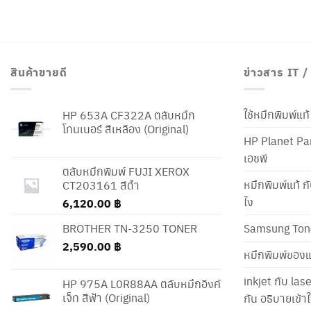
สินค้าขายดี
ข่าวสาร IT 
ใช้หมึกพิมพ์แ
HP 653A CF322A ตลับหมึก
โทนเนอร์ สีเหลือง (Original)
HP Planet Par
เอชพี
ตลับหมึกพิมพ์ FUJI XEROX
หมึกพิมพ์แท้ ก
CT203161 สีดำ
ไง
6,120.00
฿
BROTHER TN-3250 TONER
Samsung Ton
2,590.00
฿
หมึกพิมพ์ของแ
inkjet กับ las
HP 975A L0R88AA ตลับหมึกอิงค์
เจ็ท สีฟ้า (Original)
กัน อธิบายเข้