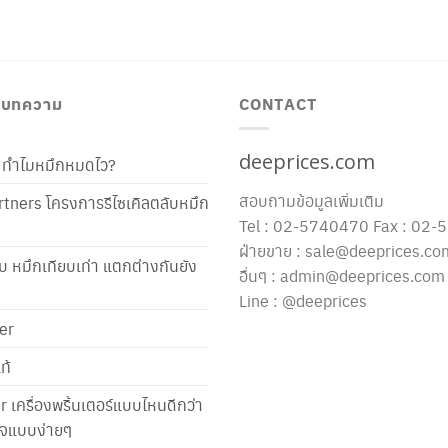
/ บทความ
CONTACT
deeprices.com
ท้ ทำไมหมึกหมดไว?
สอบถามข้อมูลเพิ่มเติม
tners โครงการรีไซเคิลตลับหมึก
Tel : 02-5740470 Fax : 02
ฝ่ายขาย : sale@deeprices.co
ับ หมึกเทียบเท่า แตกต่างกันยัง
อื่นๆ : admin@deeprices.com
Line : @deeprices
er
ท้
er เครื่องพริ้นเตอร์แบบไหนดีกว่า
าใจแบบง่ายๆ