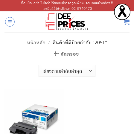
ข้าม
ซื้อหมึก..อย่ามั่นใจว่าได้ของแท้ราคาถูกเพียงแค่สแกนหน้ากล่อง !!
เรายินดีให้คำปรึกษา 02-5740470
ไป
ยัง
เนื้อหา
หน้าหลัก
/
สินค้าที่มีป้ายกำกับ “205L”
คัดกรอง