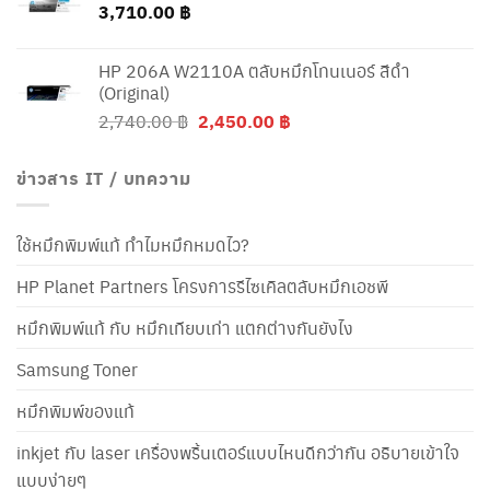
3,710.00
฿
HP 206A W2110A ตลับหมึกโทนเนอร์ สีดำ
(Original)
Original
Current
2,740.00
฿
2,450.00
฿
price
price
was:
is:
ข่าวสาร IT / บทความ
2,740.00 ฿.
2,450.00 ฿.
ใช้หมึกพิมพ์แท้ ทำไมหมึกหมดไว?
HP Planet Partners โครงการรีไซเคิลตลับหมึกเอชพี
หมึกพิมพ์แท้ กับ หมึกเทียบเท่า แตกต่างกันยังไง
Samsung Toner
หมึกพิมพ์ของแท้
inkjet กับ laser เครื่องพริ้นเตอร์แบบไหนดีกว่ากัน อธิบายเข้าใจ
แบบง่ายๆ