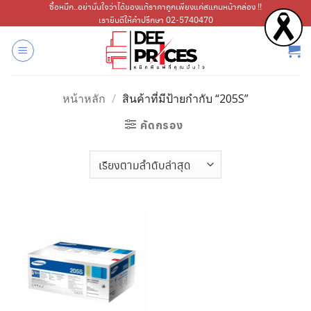
ข้าม
ซื้อหมึก..อย่ามั่นใจว่าได้ของแท้ราคาถูกเพียงแค่สแกนหน้ากล่อง !!
เรายินดีให้คำปรึกษา 02-5740470
ไป
ยัง
เนื้อหา
หน้าหลัก
/
สินค้าที่มีป้ายกำกับ “205S”
คัดกรอง