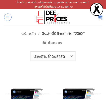
ข้าม
ซื้อหมึก..อย่ามั่นใจว่าได้ของแท้ราคาถูกเพียงแค่สแกนหน้ากล่อง !!
เรายินดีให้คำปรึกษา 02-5740470
ไป
ยัง
เนื้อหา
หน้าหลัก
/
สินค้าที่มีป้ายกำกับ “206X”
คัดกรอง