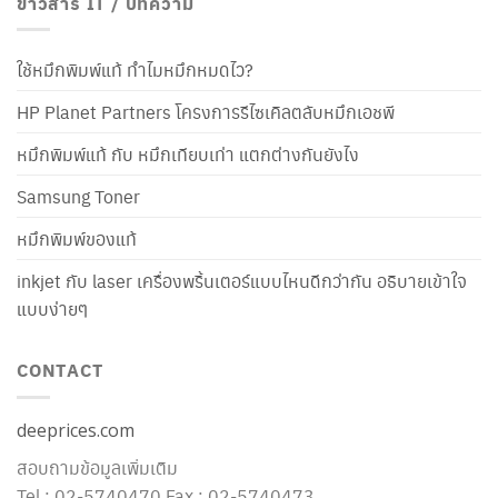
ข่าวสาร IT / บทความ
ใช้หมึกพิมพ์แท้ ทำไมหมึกหมดไว?
HP Planet Partners โครงการรีไซเคิลตลับหมึกเอชพี
หมึกพิมพ์แท้ กับ หมึกเทียบเท่า แตกต่างกันยังไง
Samsung Toner
หมึกพิมพ์ของแท้
inkjet กับ laser เครื่องพริ้นเตอร์แบบไหนดีกว่ากัน อธิบายเข้าใจ
แบบง่ายๆ
CONTACT
deeprices.com
สอบถามข้อมูลเพิ่มเติม
Tel : 02-5740470 Fax : 02-5740473