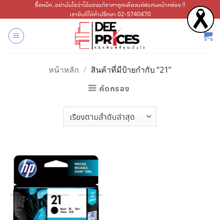
ข้าม
ซื้อหมึก..อย่ามั่นใจว่าได้ของแท้ราคาถูกเพียงแค่สแกนหน้ากล่อง !!
เรายินดีให้คำปรึกษา 02-5740470
ไป
ยัง
เนื้อหา
หน้าหลัก
/
สินค้าที่มีป้ายกำกับ “21”
คัดกรอง