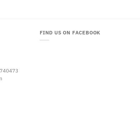
FIND US ON FACEBOOK
-5740473
m