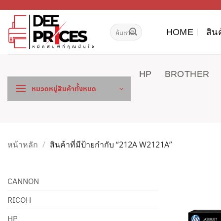
ข้าม
ไป
ค้นหา:
ยัง
HOME
สิน
เนื้อหา
HP
BROTHER
หมวดหมู่สินค้าทั้งหมด
หน้าหลัก
/
สินค้าที่มีป้ายกำกับ “212A W2121A”
CANNON
RICOH
HP