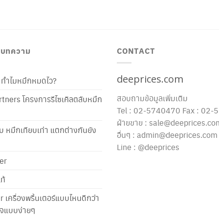
/ บทความ
CONTACT
deeprices.com
ท้ ทำไมหมึกหมดไว?
สอบถามข้อมูลเพิ่มเติม
tners โครงการรีไซเคิลตลับหมึก
Tel : 02-5740470 Fax : 02
ฝ่ายขาย : sale@deeprices.co
ับ หมึกเทียบเท่า แตกต่างกันยัง
อื่นๆ : admin@deeprices.com
Line : @deeprices
er
ท้
er เครื่องพริ้นเตอร์แบบไหนดีกว่า
าใจแบบง่ายๆ