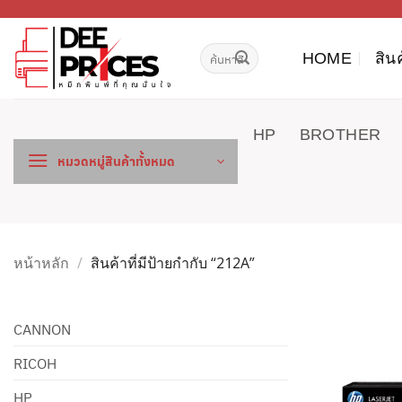
ข้าม
ไป
ค้นหา:
ยัง
HOME
สิน
เนื้อหา
HP
BROTHER
หมวดหมู่สินค้าทั้งหมด
หน้าหลัก
/
สินค้าที่มีป้ายกำกับ “212A”
CANNON
RICOH
HP