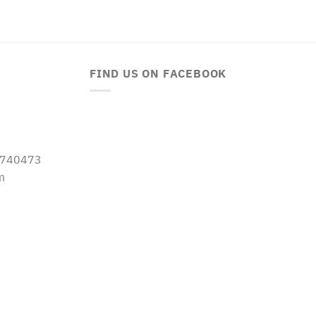
FIND US ON FACEBOOK
-5740473
m