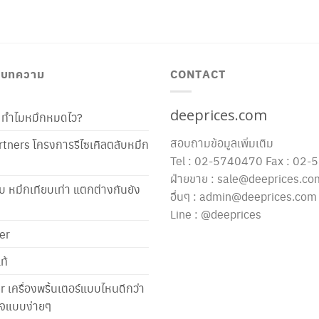
/ บทความ
CONTACT
deeprices.com
ท้ ทำไมหมึกหมดไว?
สอบถามข้อมูลเพิ่มเติม
tners โครงการรีไซเคิลตลับหมึก
Tel : 02-5740470 Fax : 02
ฝ่ายขาย : sale@deeprices.co
ับ หมึกเทียบเท่า แตกต่างกันยัง
อื่นๆ : admin@deeprices.com
Line : @deeprices
er
ท้
er เครื่องพริ้นเตอร์แบบไหนดีกว่า
าใจแบบง่ายๆ