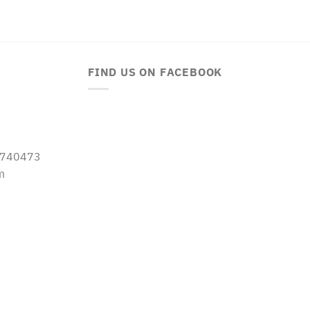
FIND US ON FACEBOOK
-5740473
m