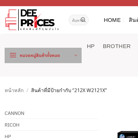
ข้าม
ไป
ค้นหา:
ยัง
HOME
สิน
เนื้อหา
HP
BROTHER
หมวดหมู่สินค้าทั้งหมด
หน้าหลัก
/
สินค้าที่มีป้ายกำกับ “212X W2121X”
CANNON
RICOH
HP