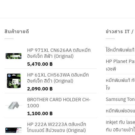
สินค้าขายดี
ข่าวสาร IT 
ใช้หมึกพิมพ์แ
HP 971XL CN626AA ตลับหมึก
อิงค์เจ็ท สีฟ้า (Original)
HP Planet Par
5,470.00
฿
เอชพี
HP 61XL CH563WA ตลับหมึก
หมึกพิมพ์แท้ ก
อิงค์เจ็ท สีดำ (Original)
ไง
2,090.00
฿
Samsung Ton
BROTHER CARD HOLDER CH-
1000
หมึกพิมพ์ของแ
1,100.00
฿
inkjet กับ las
HP 222A W2223A ตลับหมึก
กัน อธิบายเข้
โทนเนอร์ สีม่วงแดง (Original)