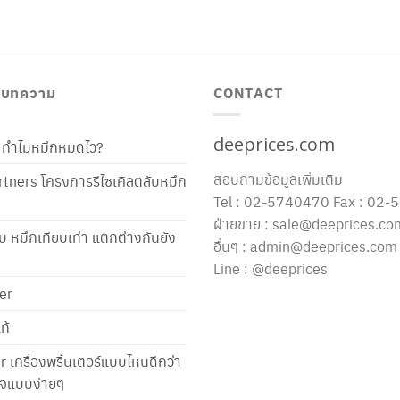
/ บทความ
CONTACT
deeprices.com
ท้ ทำไมหมึกหมดไว?
สอบถามข้อมูลเพิ่มเติม
tners โครงการรีไซเคิลตลับหมึก
Tel : 02-5740470 Fax : 02
ฝ่ายขาย : sale@deeprices.co
ับ หมึกเทียบเท่า แตกต่างกันยัง
อื่นๆ : admin@deeprices.com
Line : @deeprices
er
ท้
er เครื่องพริ้นเตอร์แบบไหนดีกว่า
าใจแบบง่ายๆ