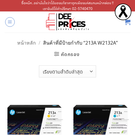
ข้าม
ซื้อหมึก..อย่ามั่นใจว่าได้ของแท้ราคาถูกเพียงแค่สแกนหน้ากล่อง !!
เรายินดีให้คำปรึกษา 02-5740470
ไป
ยัง
เนื้อหา
หน้าหลัก
/
สินค้าที่มีป้ายกำกับ “213A W2132A”
คัดกรอง