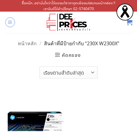
ข้าม
ซื้อหมึก..อย่ามั่นใจว่าได้ของแท้ราคาถูกเพียงแค่สแกนหน้ากล่อง !!
เรายินดีให้คำปรึกษา 02-5740470
ไป
ยัง
เนื้อหา
หน้าหลัก
/
สินค้าที่มีป้ายกำกับ “230X W2300X”
คัดกรอง