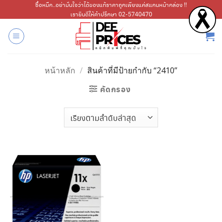
ข้าม
ซื้อหมึก..อย่ามั่นใจว่าได้ของแท้ราคาถูกเพียงแค่สแกนหน้ากล่อง !!
เรายินดีให้คำปรึกษา 02-5740470
ไป
ยัง
เนื้อหา
หน้าหลัก
/
สินค้าที่มีป้ายกำกับ “2410”
คัดกรอง