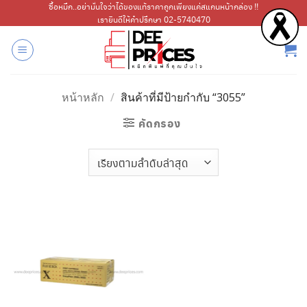
ข้าม
ซื้อหมึก..อย่ามั่นใจว่าได้ของแท้ราคาถูกเพียงแค่สแกนหน้ากล่อง !!
เรายินดีให้คำปรึกษา 02-5740470
ไป
ยัง
เนื้อหา
หน้าหลัก
/
สินค้าที่มีป้ายกำกับ “3055”
คัดกรอง