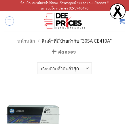
ข้าม
ซื้อหมึก..อย่ามั่นใจว่าได้ของแท้ราคาถูกเพียงแค่สแกนหน้ากล่อง !!
เรายินดีให้คำปรึกษา 02-5740470
ไป
ยัง
เนื้อหา
หน้าหลัก
/
สินค้าที่มีป้ายกำกับ “305A CE410A”
คัดกรอง