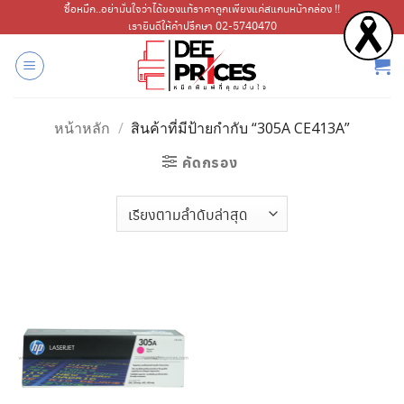
ข้าม
ซื้อหมึก..อย่ามั่นใจว่าได้ของแท้ราคาถูกเพียงแค่สแกนหน้ากล่อง !!
เรายินดีให้คำปรึกษา 02-5740470
ไป
ยัง
เนื้อหา
หน้าหลัก
/
สินค้าที่มีป้ายกำกับ “305A CE413A”
คัดกรอง