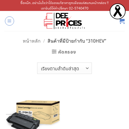
ข้าม
ซื้อหมึก..อย่ามั่นใจว่าได้ของแท้ราคาถูกเพียงแค่สแกนหน้ากล่อง !!
เรายินดีให้คำปรึกษา 02-5740470
ไป
ยัง
เนื้อหา
หน้าหลัก
/
สินค้าที่มีป้ายกำกับ “310HEV”
คัดกรอง