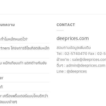
/ บทความ
CONTACT
deeprices.com
ท้ ทำไมหมึกหมดไว?
สอบถามข้อมูลเพิ่มเติม
tners โครงการรีไซเคิลตลับหมึก
Tel : 02-5740470 Fax : 02
ฝ่ายขาย : sale@deeprices.co
ับ หมึกเทียบเท่า แตกต่างกันยัง
อื่นๆ : admin@deeprices.com
Line : @deeprices
er
ท้
er เครื่องพริ้นเตอร์แบบไหนดีกว่า
าใจแบบง่ายๆ