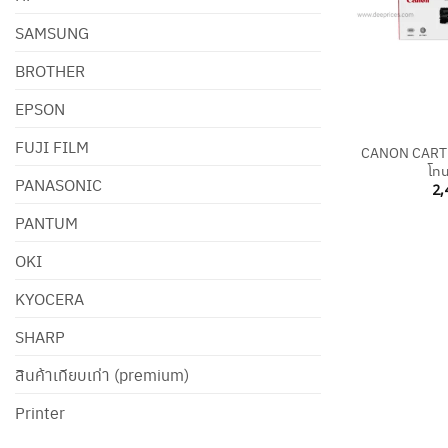
SAMSUNG
BROTHER
EPSON
+
FUJI FILM
CANON CARTR
โทน
PANASONIC
2,
PANTUM
OKI
KYOCERA
SHARP
สินค้าเทียบเท่า (premium)
Printer