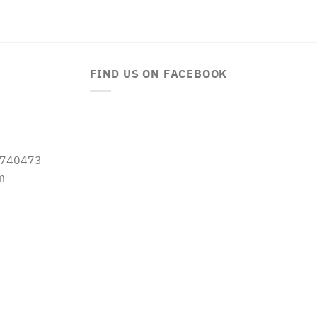
FIND US ON FACEBOOK
-5740473
m