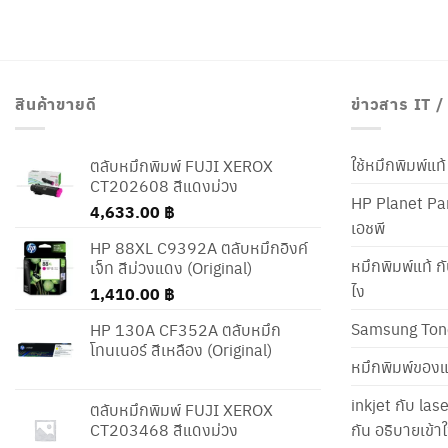
สินค้าขายดี
ข่าวสาร IT 
ใช้หมึกพิมพ์แ
ตลับหมึกพิมพ์ FUJI XEROX
CT202608 สีแดงม่วง
HP Planet Par
4,633.00
฿
เอชพี
HP 88XL C9392A ตลับหมึกอิงค์
หมึกพิมพ์แท้ ก
เจ็ท สีม่วงแดง (Original)
ไง
1,410.00
฿
Samsung Ton
HP 130A CF352A ตลับหมึก
โทนเนอร์ สีเหลือง (Original)
หมึกพิมพ์ของแ
inkjet กับ las
ตลับหมึกพิมพ์ FUJI XEROX
CT203468 สีแดงม่วง
กัน อธิบายเข้