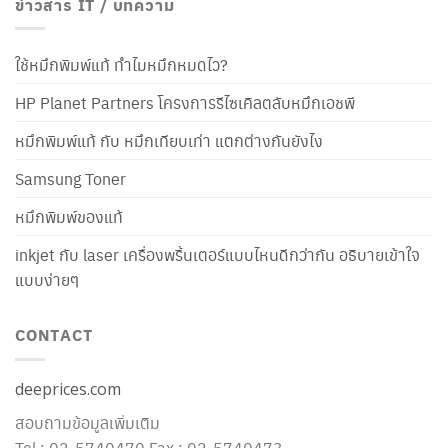
ข่าวสาร IT / บทความ
ใช้หมึกพิมพ์แท้ ทำไมหมึกหมดไว?
HP Planet Partners โครงการรีไซเคิลตลับหมึกเอชพี
หมึกพิมพ์แท้ กับ หมึกเทียบเท่า แตกต่างกันยังไง
Samsung Toner
หมึกพิมพ์ของแท้
inkjet กับ laser เครื่องพริ้นเตอร์แบบไหนดีกว่ากัน อธิบายเข้าใจ
แบบง่ายๆ
CONTACT
deeprices.com
สอบถามข้อมูลเพิ่มเติม
Tel : 02-5740470 Fax : 02-5740473