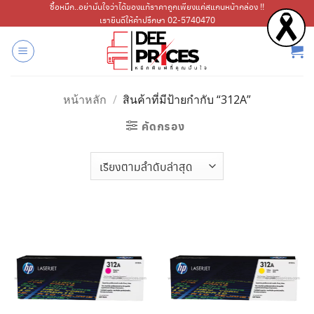
ข้าม
ซื้อหมึก..อย่ามั่นใจว่าได้ของแท้ราคาถูกเพียงแค่สแกนหน้ากล่อง !!
เรายินดีให้คำปรึกษา 02-5740470
ไป
ยัง
เนื้อหา
หน้าหลัก
/
สินค้าที่มีป้ายกำกับ “312A”
คัดกรอง