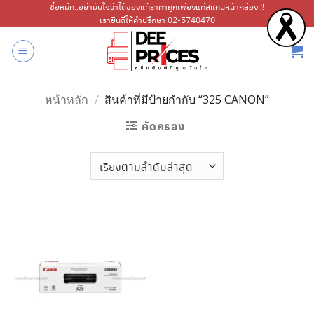
ข้าม
ซื้อหมึก..อย่ามั่นใจว่าได้ของแท้ราคาถูกเพียงแค่สแกนหน้ากล่อง !!
เรายินดีให้คำปรึกษา 02-5740470
ไป
ยัง
เนื้อหา
หน้าหลัก
/
สินค้าที่มีป้ายกำกับ “325 CANON”
คัดกรอง