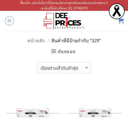
ข้าม
ซื้อหมึก..อย่ามั่นใจว่าได้ของแท้ราคาถูกเพียงแค่สแกนหน้ากล่อง !!
เรายินดีให้คำปรึกษา 02-5740470
ไป
ยัง
เนื้อหา
หน้าหลัก
/
สินค้าที่มีป้ายกำกับ “329”
คัดกรอง