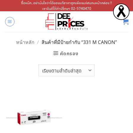
ข้าม
ซื้อหมึก..อย่ามั่นใจว่าได้ของแท้ราคาถูกเพียงแค่สแกนหน้ากล่อง !!
เรายินดีให้คำปรึกษา 02-5740470
ไป
ยัง
เนื้อหา
หน้าหลัก
/
สินค้าที่มีป้ายกำกับ “331 M CANON”
คัดกรอง