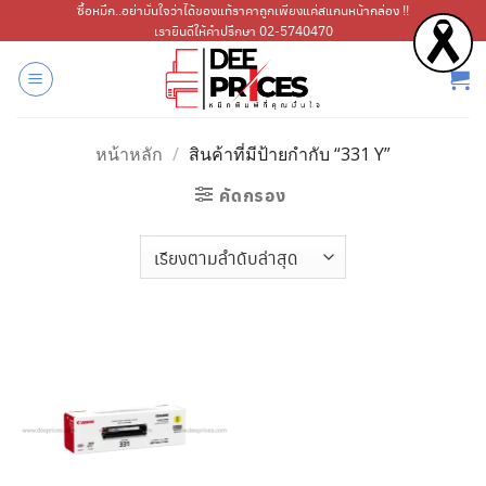
ข้าม
ซื้อหมึก..อย่ามั่นใจว่าได้ของแท้ราคาถูกเพียงแค่สแกนหน้ากล่อง !!
เรายินดีให้คำปรึกษา 02-5740470
ไป
ยัง
เนื้อหา
หน้าหลัก
/
สินค้าที่มีป้ายกำกับ “331 Y”
คัดกรอง