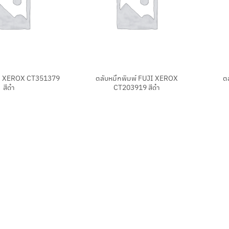
+
+
JI XEROX CT351379
ตลับหมึกพิมพ์ FUJI XEROX
ต
สีดำ
CT203919 สีดำ