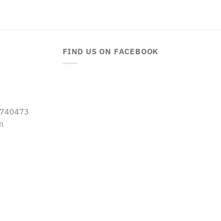
FIND US ON FACEBOOK
-5740473
m