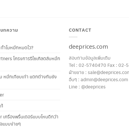
/ บทความ
CONTACT
deeprices.com
ท้ ทำไมหมึกหมดไว?
สอบถามข้อมูลเพิ่มเติม
tners โครงการรีไซเคิลตลับหมึก
Tel : 02-5740470 Fax : 02
ฝ่ายขาย : sale@deeprices.co
ับ หมึกเทียบเท่า แตกต่างกันยัง
อื่นๆ : admin@deeprices.com
Line : @deeprices
er
ท้
er เครื่องพริ้นเตอร์แบบไหนดีกว่า
าใจแบบง่ายๆ