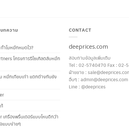
/ บทความ
CONTACT
deeprices.com
ท้ ทำไมหมึกหมดไว?
สอบถามข้อมูลเพิ่มเติม
tners โครงการรีไซเคิลตลับหมึก
Tel : 02-5740470 Fax : 02
ฝ่ายขาย : sale@deeprices.co
ับ หมึกเทียบเท่า แตกต่างกันยัง
อื่นๆ : admin@deeprices.com
Line : @deeprices
er
ท้
er เครื่องพริ้นเตอร์แบบไหนดีกว่า
าใจแบบง่ายๆ