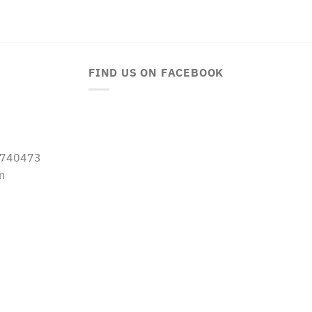
FIND US ON FACEBOOK
-5740473
m