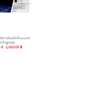
A ตลับหมึกโทนเนอร์
 (Original)
Original
Current
0
฿
2,620.00
฿
price
price
was:
is:
3,050.00 ฿.
2,620.00 ฿.