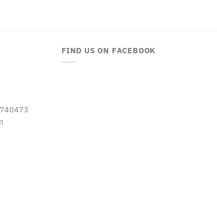
FIND US ON FACEBOOK
-5740473
m