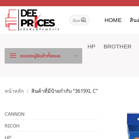
ข้าม
ไป
ค้นหา:
ยัง
HOME
สิน
เนื้อหา
HP
BROTHER
หมวดหมู่สินค้าทั้งหมด
หน้าหลัก
/
สินค้าที่มีป้ายกำกับ “3619XL C”
CANNON
RICOH
HP