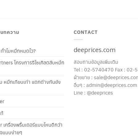
/ บทความ
CONTACT
deeprices.com
ท้ ทำไมหมึกหมดไว?
สอบถามข้อมูลเพิ่มเติม
tners โครงการรีไซเคิลตลับหมึก
Tel : 02-5740470 Fax : 02
ฝ่ายขาย : sale@deeprices.co
ับ หมึกเทียบเท่า แตกต่างกันยัง
อื่นๆ : admin@deeprices.com
Line : @deeprices
er
ท้
er เครื่องพริ้นเตอร์แบบไหนดีกว่า
าใจแบบง่ายๆ