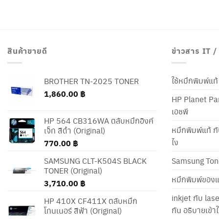
สินค้าขายดี
ข่าวสาร IT 
ใช้หมึกพิมพ์แ
BROTHER TN-2025 TONER
1,860.00
฿
HP Planet Par
เอชพี
HP 564 CB316WA ตลับหมึกอิงค์
หมึกพิมพ์แท้ ก
เจ็ท สีดำ (Original)
ไง
770.00
฿
SAMSUNG CLT-K504S BLACK
Samsung Ton
TONER (Original)
หมึกพิมพ์ของแ
3,710.00
฿
inkjet กับ las
HP 410X CF411X ตลับหมึก
กัน อธิบายเข้
โทนเนอร์ สีฟ้า (Original)