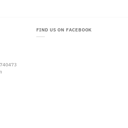
FIND US ON FACEBOOK
-5740473
m