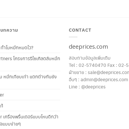
/ บทความ
CONTACT
deeprices.com
ท้ ทำไมหมึกหมดไว?
สอบถามข้อมูลเพิ่มเติม
tners โครงการรีไซเคิลตลับหมึก
Tel : 02-5740470 Fax : 02
ฝ่ายขาย : sale@deeprices.co
ับ หมึกเทียบเท่า แตกต่างกันยัง
อื่นๆ : admin@deeprices.com
Line : @deeprices
er
ท้
er เครื่องพริ้นเตอร์แบบไหนดีกว่า
าใจแบบง่ายๆ