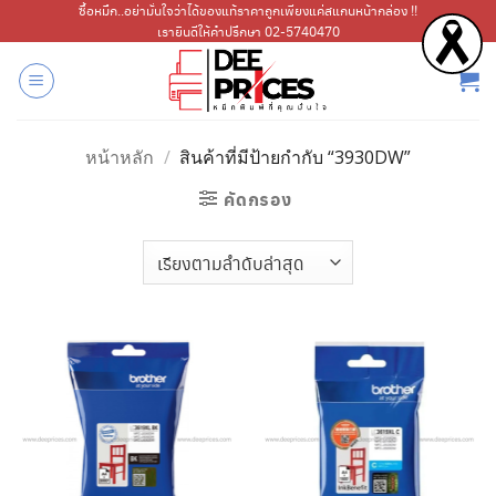
ข้าม
ซื้อหมึก..อย่ามั่นใจว่าได้ของแท้ราคาถูกเพียงแค่สแกนหน้ากล่อง !!
เรายินดีให้คำปรึกษา 02-5740470
ไป
ยัง
เนื้อหา
หน้าหลัก
/
สินค้าที่มีป้ายกำกับ “3930DW”
คัดกรอง