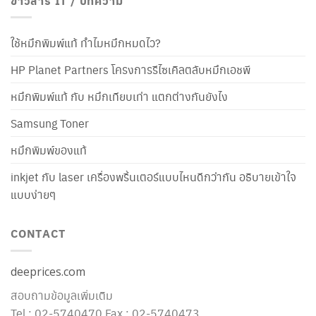
ข่าวสาร IT / บทความ
ใช้หมึกพิมพ์แท้ ทำไมหมึกหมดไว?
HP Planet Partners โครงการรีไซเคิลตลับหมึกเอชพี
หมึกพิมพ์แท้ กับ หมึกเทียบเท่า แตกต่างกันยังไง
Samsung Toner
หมึกพิมพ์ของแท้
inkjet กับ laser เครื่องพริ้นเตอร์แบบไหนดีกว่ากัน อธิบายเข้าใจ
แบบง่ายๆ
CONTACT
deeprices.com
สอบถามข้อมูลเพิ่มเติม
Tel : 02-5740470 Fax : 02-5740473