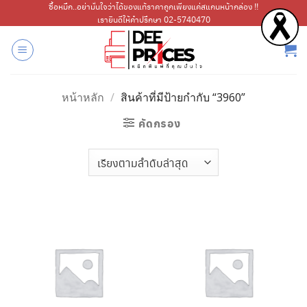
ข้าม
ซื้อหมึก..อย่ามั่นใจว่าได้ของแท้ราคาถูกเพียงแค่สแกนหน้ากล่อง !!
เรายินดีให้คำปรึกษา 02-5740470
ไป
ยัง
เนื้อหา
หน้าหลัก
/
สินค้าที่มีป้ายกำกับ “3960”
คัดกรอง