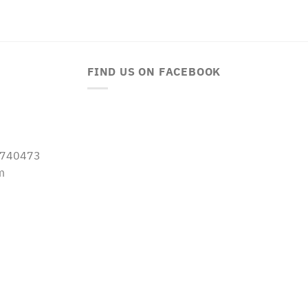
FIND US ON FACEBOOK
-5740473
m