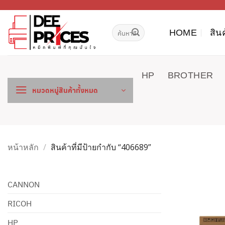
ข้าม
ไป
ค้นหา:
ยัง
HOME
สิน
เนื้อหา
HP
BROTHER
หมวดหมู่สินค้าทั้งหมด
หน้าหลัก
/
สินค้าที่มีป้ายกำกับ “406689”
CANNON
RICOH
HP