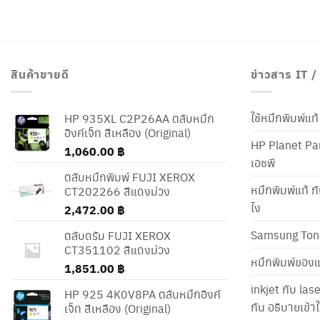
สินค้าขายดี
ข่าวสาร IT 
ใช้หมึกพิมพ์แ
HP 935XL C2P26AA ตลับหมึก
อิงค์เจ็ท สีเหลือง (Original)
HP Planet Par
1,060.00
฿
เอชพี
ตลับหมึกพิมพ์ FUJI XEROX
หมึกพิมพ์แท้ ก
CT202266 สีแดงม่วง
ไง
2,472.00
฿
Samsung Ton
ตลับดรัม FUJI XEROX
CT351102 สีแดงม่วง
หมึกพิมพ์ของแ
1,851.00
฿
inkjet กับ las
HP 925 4K0V8PA ตลับหมึกอิงค์
กัน อธิบายเข้
เจ็ท สีเหลือง (Original)