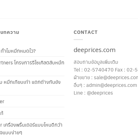
/ บทความ
CONTACT
deeprices.com
ท้ ทำไมหมึกหมดไว?
สอบถามข้อมูลเพิ่มเติม
tners โครงการรีไซเคิลตลับหมึก
Tel : 02-5740470 Fax : 02
ฝ่ายขาย : sale@deeprices.co
ับ หมึกเทียบเท่า แตกต่างกันยัง
อื่นๆ : admin@deeprices.com
Line : @deeprices
er
ท้
er เครื่องพริ้นเตอร์แบบไหนดีกว่า
าใจแบบง่ายๆ