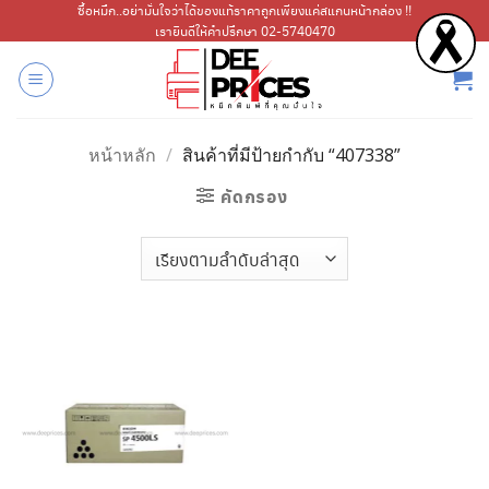
ข้าม
ซื้อหมึก..อย่ามั่นใจว่าได้ของแท้ราคาถูกเพียงแค่สแกนหน้ากล่อง !!
เรายินดีให้คำปรึกษา 02-5740470
ไป
ยัง
เนื้อหา
หน้าหลัก
/
สินค้าที่มีป้ายกำกับ “407338”
คัดกรอง