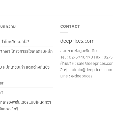
/ บทความ
CONTACT
deeprices.com
ท้ ทำไมหมึกหมดไว?
สอบถามข้อมูลเพิ่มเติม
tners โครงการรีไซเคิลตลับหมึก
Tel : 02-5740470 Fax : 02
ฝ่ายขาย : sale@deeprices.co
ับ หมึกเทียบเท่า แตกต่างกันยัง
อื่นๆ : admin@deeprices.com
Line : @deeprices
er
ท้
er เครื่องพริ้นเตอร์แบบไหนดีกว่า
าใจแบบง่ายๆ