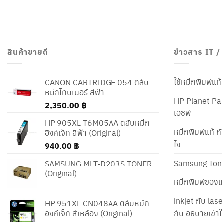
สินค้าขายดี
ข่าวสาร IT 
ใช้หมึกพิมพ์แ
CANON CARTRIDGE 054 ตลับ
หมึกโทนเนอร์ สีฟ้า
HP Planet Par
2,350.00
฿
เอชพี
HP 905XL T6M05AA ตลับหมึก
หมึกพิมพ์แท้ ก
อิงค์เจ็ท สีฟ้า (Original)
ไง
940.00
฿
Samsung Ton
SAMSUNG MLT-D203S TONER
(Original)
หมึกพิมพ์ของแ
inkjet กับ las
HP 951XL CN048AA ตลับหมึก
อิงค์เจ็ท สีเหลือง (Original)
กัน อธิบายเข้