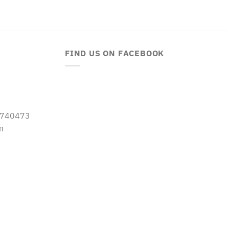
FIND US ON FACEBOOK
-5740473
m