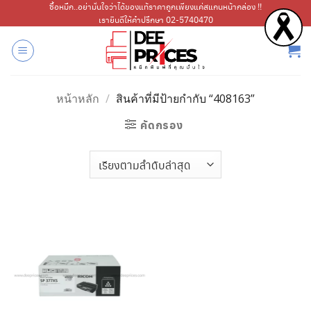
ข้าม
ซื้อหมึก..อย่ามั่นใจว่าได้ของแท้ราคาถูกเพียงแค่สแกนหน้ากล่อง !!
เรายินดีให้คำปรึกษา 02-5740470
ไป
ยัง
เนื้อหา
หน้าหลัก
/
สินค้าที่มีป้ายกำกับ “408163”
คัดกรอง