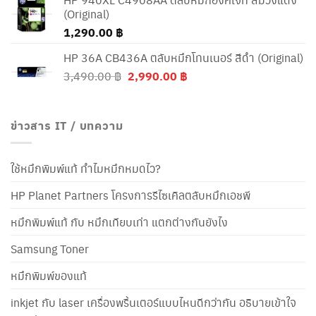
(Original)
1,290.00
฿
HP 36A CB436A ตลับหมึกโทนเนอร์ สีดำ (Original)
Original
Current
3,490.00
฿
2,990.00
฿
price
price
was:
is:
3,490.00 ฿.
2,990.00 ฿.
ข่าวสาร IT / บทความ
ใช้หมึกพิมพ์แท้ ทำไมหมึกหมดไว?
HP Planet Partners โครงการรีไซเคิลตลับหมึกเอชพี
หมึกพิมพ์แท้ กับ หมึกเทียบเท่า แตกต่างกันยังไง
Samsung Toner
หมึกพิมพ์ของแท้
inkjet กับ laser เครื่องพริ้นเตอร์แบบไหนดีกว่ากัน อธิบายเข้าใจ