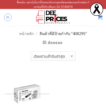
ข้าม
ซื้อหมึก..อย่ามั่นใจว่าได้ของแท้ราคาถูกเพียงแค่สแกนหน้ากล่อง !!
เรายินดีให้คำปรึกษา 02-5740470
ไป
ยัง
เนื้อหา
หน้าหลัก
/
สินค้าที่มีป้ายกำกับ “408295”
คัดกรอง