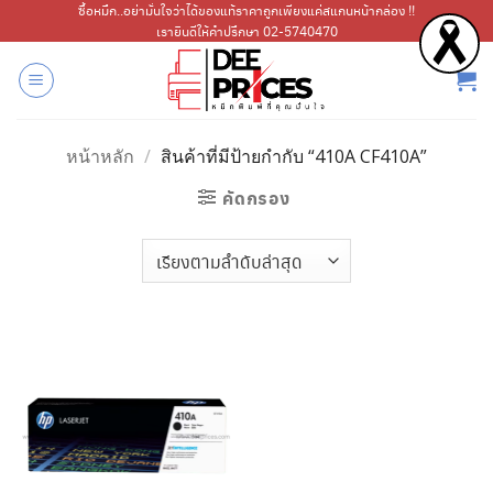
ข้าม
ซื้อหมึก..อย่ามั่นใจว่าได้ของแท้ราคาถูกเพียงแค่สแกนหน้ากล่อง !!
เรายินดีให้คำปรึกษา 02-5740470
ไป
ยัง
เนื้อหา
หน้าหลัก
/
สินค้าที่มีป้ายกำกับ “410A CF410A”
คัดกรอง