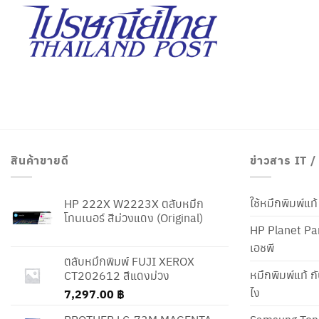
สินค้าขายดี
ข่าวสาร IT 
ใช้หมึกพิมพ์แ
HP 222X W2223X ตลับหมึก
โทนเนอร์ สีม่วงแดง (Original)
HP Planet Par
เอชพี
ตลับหมึกพิมพ์ FUJI XEROX
หมึกพิมพ์แท้ ก
CT202612 สีแดงม่วง
ไง
7,297.00
฿