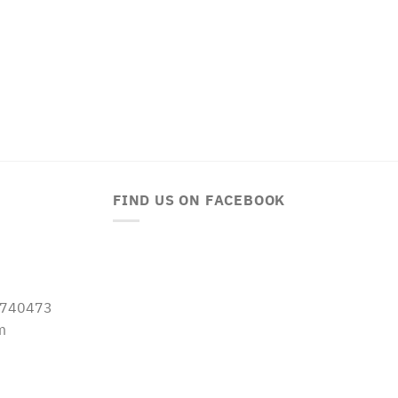
FIND US ON FACEBOOK
-5740473
m