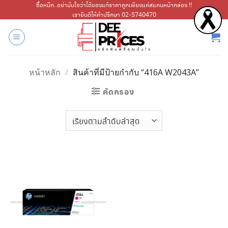
ข้าม
ซื้อหมึก..อย่ามั่นใจว่าได้ของแท้ราคาถูกเพียงแค่สแกนหน้ากล่อง !!
เรายินดีให้คำปรึกษา 02-5740470
ไป
ยัง
เนื้อหา
หน้าหลัก
/
สินค้าที่มีป้ายกำกับ “416A W2043A”
คัดกรอง