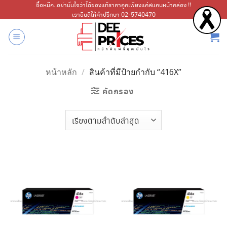
ข้าม
ซื้อหมึก..อย่ามั่นใจว่าได้ของแท้ราคาถูกเพียงแค่สแกนหน้ากล่อง !!
เรายินดีให้คำปรึกษา 02-5740470
ไป
ยัง
เนื้อหา
หน้าหลัก
/
สินค้าที่มีป้ายกำกับ “416X”
คัดกรอง