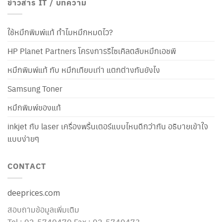
ข่าวสาร IT / บทความ
ใช้หมึกพิมพ์แท้ ทำไมหมึกหมดไว?
HP Planet Partners โครงการรีไซเคิลตลับหมึกเอชพี
หมึกพิมพ์แท้ กับ หมึกเทียบเท่า แตกต่างกันยังไง
Samsung Toner
หมึกพิมพ์ของแท้
inkjet กับ laser เครื่องพริ้นเตอร์แบบไหนดีกว่ากัน อธิบายเข้าใจ
แบบง่ายๆ
CONTACT
deeprices.com
สอบถามข้อมูลเพิ่มเติม
Tel : 02-5740470 Fax : 02-5740473