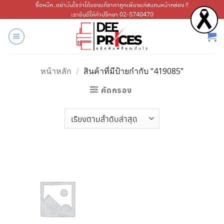
ข้าม
ซื้อหมึก..อย่ามั่นใจว่าได้ของแท้ราคาถูกเพียงแค่สแกนหน้ากล่อง !!
เรายินดีให้คำปรึกษา 02-5740470
ไป
ยัง
เนื้อหา
หน้าหลัก
/
สินค้าที่มีป้ายกำกับ “419085”
คัดกรอง