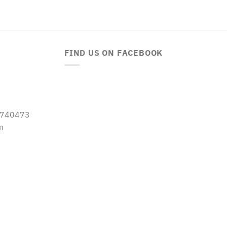
FIND US ON FACEBOOK
-5740473
m