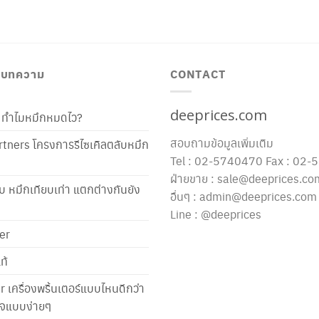
/ บทความ
CONTACT
deeprices.com
ท้ ทำไมหมึกหมดไว?
สอบถามข้อมูลเพิ่มเติม
tners โครงการรีไซเคิลตลับหมึก
Tel : 02-5740470 Fax : 02
ฝ่ายขาย : sale@deeprices.co
ับ หมึกเทียบเท่า แตกต่างกันยัง
อื่นๆ : admin@deeprices.com
Line : @deeprices
er
ท้
er เครื่องพริ้นเตอร์แบบไหนดีกว่า
าใจแบบง่ายๆ